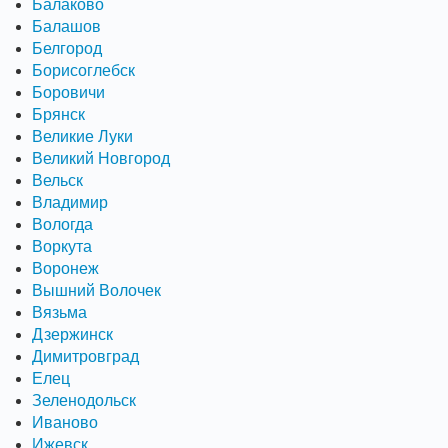
Балаково
Балашов
Белгород
Борисоглебск
Боровичи
Брянск
Великие Луки
Великий Новгород
Вельск
Владимир
Вологда
Воркута
Воронеж
Вышний Волочек
Вязьма
Дзержинск
Димитровград
Елец
Зеленодольск
Иваново
Ижевск