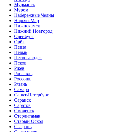
Мурманск
Муром
Набережные Челны
Нарьян-Мар
Нижнекамск
Нижний Новгород
Оренбург
Орёл
Пенза
Пермь
Петрозаводск
Псков
Ржев
Рославль
Россошь
Рязань
Самара
Санкт-Петербург
Саранск
Саратов
Смоленск
Стерлитамак
Старый Оскол
Сызрань
Сыктывкар