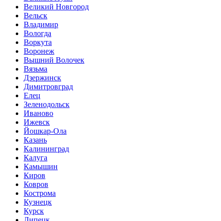
Великий Новгород
Вельск
Владимир
Вологда
Воркута
Воронеж
Вышний Волочек
Вязьма
Дзержинск
Димитровград
Елец
Зеленодольск
Иваново
Ижевск
Йошкар-Ола
Казань
Калининград
Калуга
Камышин
Киров
Ковров
Кострома
Кузнецк
Курск
Липецк