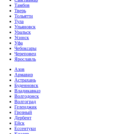
Тамбов
Тверь
Тольятти
Тула
Ульяновск
Уральск
Усинск
Уфа
Чебоксары
Череповец
Ярославль
Азов
Армавир
Астрахань
Буденновск
Владикавказ
Волгодонск
Волгоград
Геленджик
Грозный
Дербент
Ейск
Ессентуки
Кизляр