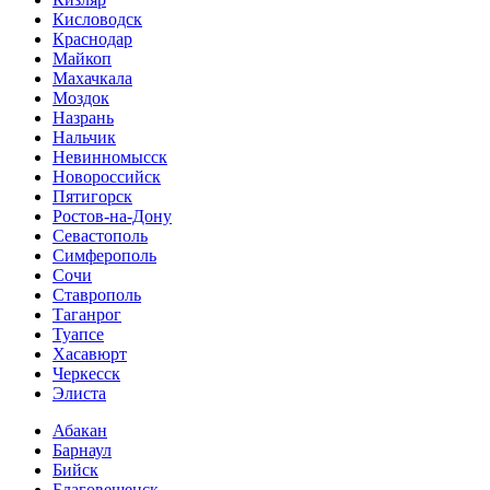
Кисловодск
Краснодар
Майкоп
Махачкала
Моздок
Назрань
Нальчик
Невинномысск
Новороссийск
Пятигорск
Ростов-на-Дону
Севастополь
Симферополь
Сочи
Ставрополь
Таганрог
Туапсе
Хасавюрт
Черкесск
Элиста
Абакан
Барнаул
Бийск
Благовещенск