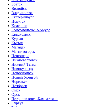
Братск
Вилюйск
Владивосток
Екатеринбург
Иркутск
Кемерово
Комсомольск-на-Амуре
Красноярск
Курган
Кызыл
Магадан
Магнитогорск
Нерюнгри
Нижневартовск
Нижний Тагил
Новокузнецк
Новосибирск
Новый Уренгой
Норильск
Ноябрьск
Омск
Орск
Петропавловск-Камчатский
Сургут